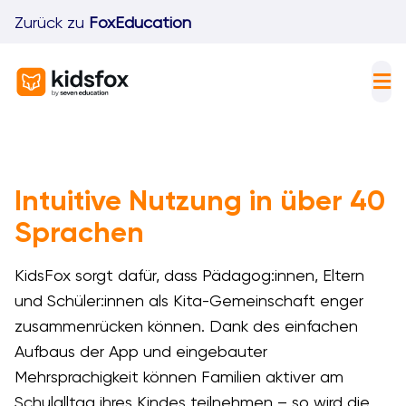
Skip
Zurück zu
FoxEducation
to
content
Tog
Nav
F
I
Intuitive Nutzung in über 40
K
Sprachen
P
KidsFox sorgt dafür, dass Pädagog:innen, Eltern
und Schüler:innen als Kita-Gemeinschaft enger
D
zusammenrücken können. Dank des einfachen
Aufbaus der App und eingebauter
Mehrsprachigkeit können Familien aktiver am
Schulalltag ihres Kindes teilnehmen – so wird die