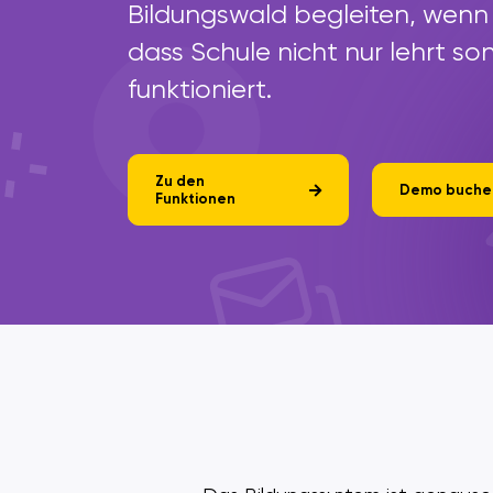
Bildungswald begleiten, wenn
dass Schule nicht nur lehrt s
funktioniert.
Zu den
Demo buche
Funktionen