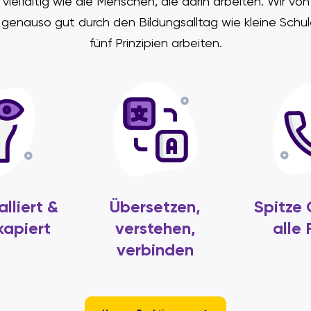
ielfältig wie die Menschen, die darin arbeiten. Wir vo
genauso gut durch den Bildungsalltag wie kleine Schu
fünf Prinzipien arbeiten.
alliert &
Übersetzen,
Spitze 
kapiert
verstehen,
alle
verbinden