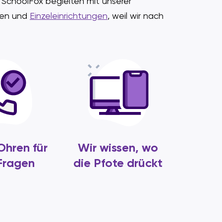
n SchoolFox begleiten mit unserer
len und
Einzeleinrichtungen
, weil wir nach
Ohren für
Wir wissen, wo
 Fragen
die Pfote drückt