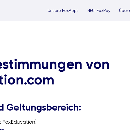
Unsere FoxApps
NEU: FoxPay
Über 
estimmungen von
tion.com
nd Geltungsbereich:
z FoxEducation)
om