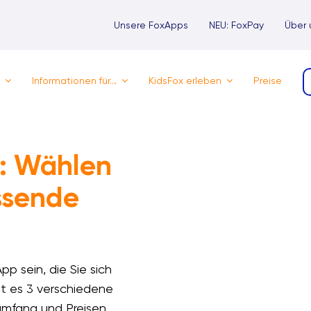
Unsere FoxApps
NEU: FoxPay
Über 
Informationen für…
KidsFox erleben
Preise
: Wählen
assende
p sein, die Sie sich
 es 3 verschiedene
umfang und Preisen,