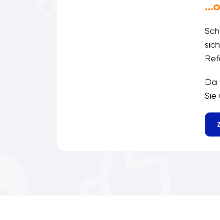
…o
Sch
sic
Ref
Da 
Sie