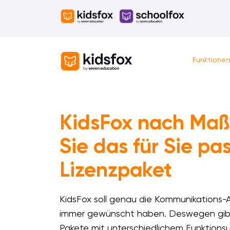
Skip
to
content
Funktionen
KidsFox nach Maß
Sie das für Sie p
Lizenzpaket
KidsFox soll genau die Kommunikations-Ap
immer gewünscht haben. Deswegen gibt
Pakete mit unterschiedlichem Funktions