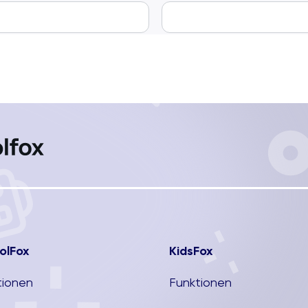
olFox
KidsFox
tionen
Funktionen