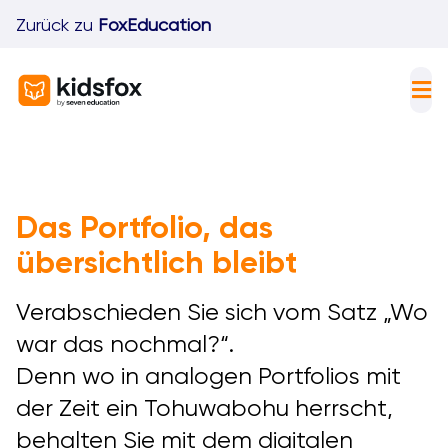
Skip
Zurück zu
FoxEducation
to
content
Tog
Nav
F
I
Das Portfolio, das
K
übersichtlich bleibt
P
Verabschieden Sie sich vom Satz „Wo
D
war das nochmal?“.
Denn wo in analogen Portfolios mit
der Zeit ein Tohuwabohu herrscht,
behalten Sie mit dem digitalen