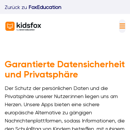
Skip
Zurück zu
FoxEducation
to
content
Tog
Nav
F
I
Garantierte Datensicherheit
K
und Privatsphäre
P
Der Schutz der persönlichen Daten und die
Privatsphäre unserer Nutzer:innen liegen uns am
D
Herzen. Unsere Apps bieten eine sichere
europäische Alternative zu gängigen
Nachrichtenplattformen, sodass Informationen, die
den Schulalltag von Kindern betreffen, mit ruhigem