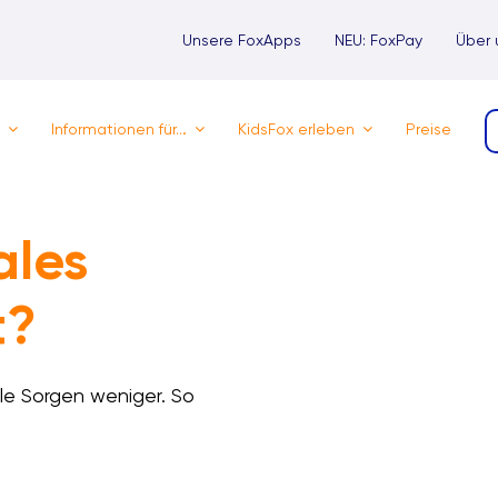
Unsere FoxApps
NEU: FoxPay
Über 
Informationen für…
KidsFox erleben
Preise
ales
t?
le Sorgen weniger. So