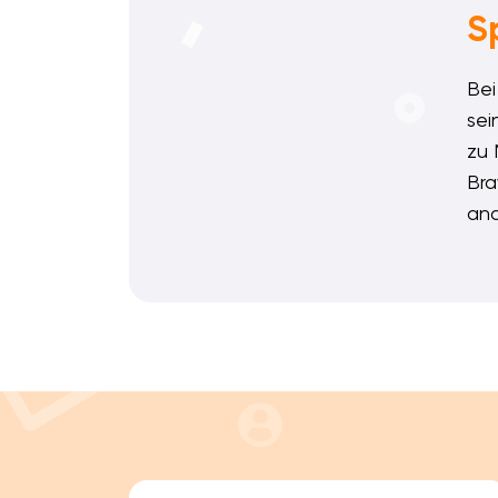
S
Bei
sei
zu 
Bra
and