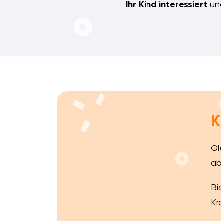
Ihr Kind interessiert
und
K
Gl
ab
Bi
Kr