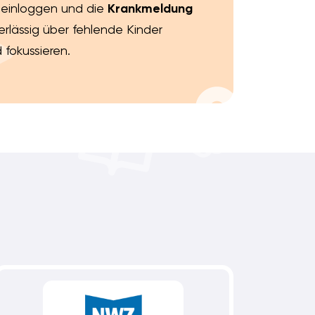
x einloggen und die
Krankmeldung
rlässig über fehlende Kinder
 fokussieren.