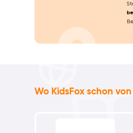
St
be
Be
Wo KidsFox schon von 