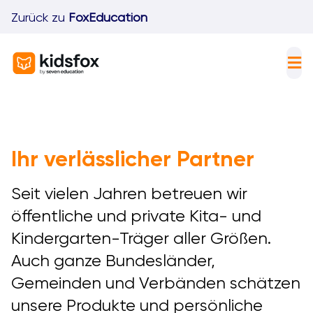
Skip
Zurück zu
FoxEducation
to
content
Tog
Nav
F
I
Ihr verlässlicher Partner
K
Seit vielen Jahren betreuen wir
P
öffentliche und private Kita- und
D
Kindergarten-Träger aller Größen.
Auch ganze Bundesländer,
Gemeinden und Verbänden schätzen
unsere Produkte und persönliche