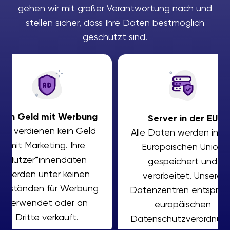
gehen wir mit großer Verantwortung nach und
stellen sicher, dass Ihre Daten bestmöglich
geschützt sind.
Kein Geld mit Werbung
Server in der EU
Wir verdienen kein Geld
Alle Daten werden in d
mit Marketing. Ihre
Europäischen Union
Nutzer*innendaten
gespeichert und
werden unter keinen
verarbeitet. Unsere
Umständen für Werbung
Datenzentren entsprec
verwendet oder an
europäischen
Dritte verkauft.
Datenschutzverordnung