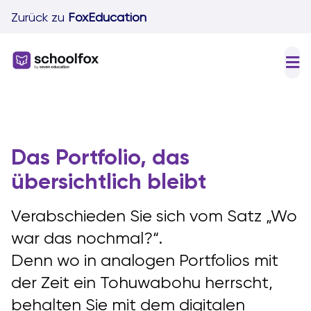
Skip
Zurück zu
FoxEducation
to
content
Tog
Nav
F
I
Das Portfolio, das
S
übersichtlich bleibt
P
Verabschieden Sie sich vom Satz „Wo
D
war das nochmal?“.
Denn wo in analogen Portfolios mit
der Zeit ein Tohuwabohu herrscht,
behalten Sie mit dem digitalen