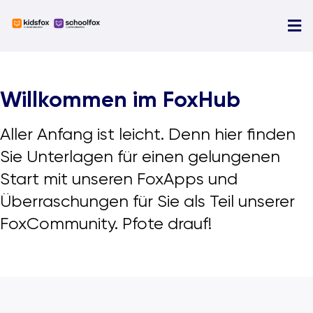
Skip
to
Tog
content
Nav
U
Willkommen im FoxHub
N
Ü
Aller Anfang ist leicht. Denn hier finden
Sie Unterlagen für einen gelungenen
D
Start mit unseren FoxApps und
Überraschungen für Sie als Teil unserer
FoxCommunity. Pfote drauf!