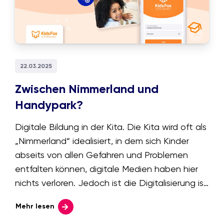
22.03.2025
Zwischen Nimmerland und
Handypark?
Digitale Bildung in der Kita. Die Kita wird oft als
„Nimmerland“ idealisiert, in dem sich Kinder
abseits von allen Gefahren und Problemen
entfalten können, digitale Medien haben hier
nichts verloren. Jedoch ist die Digitalisierung ist
ein Teil unserer Welt geworden. Gerade wenn
Mehr lesen
es um die frühe Bildung geht, ruft sie aber oft