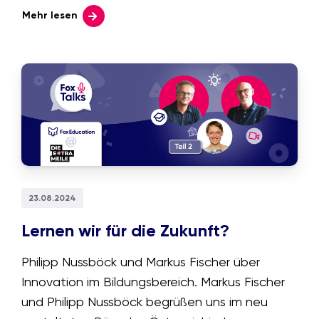
Sie das fragile Gebäude der
Mehr lesen
Elternkommunikation auf ein stabiles
Fundament setzen, zeigen wir Ihnen hier.
23.08.2024
Lernen wir für die Zukunft?
Philipp Nussböck und Markus Fischer über
Innovation im Bildungsbereich. Markus Fischer
und Philipp Nussböck begrüßen uns im neu