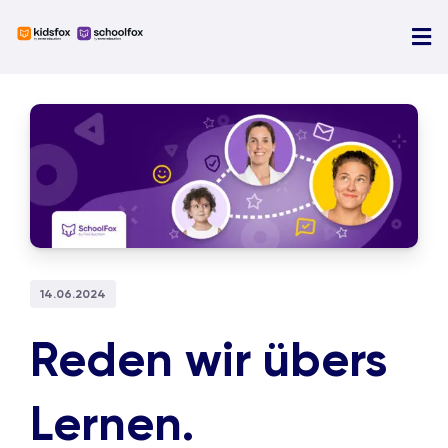
Skip
to
Tog
content
Nav
U
View
N
Larger
Image
Ü
D
14.06.2024
Reden wir übers
Lernen.