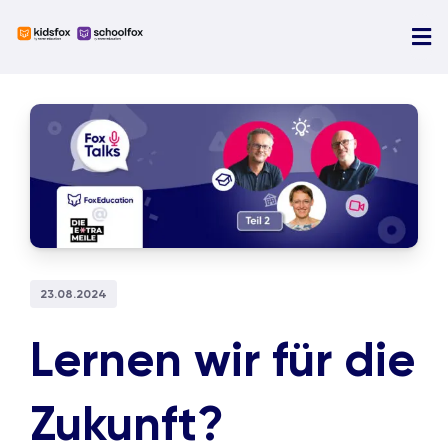
Skip
to
Tog
content
Nav
U
View
N
Larger
Image
Ü
D
23.08.2024
Lernen wir für die
Zukunft?