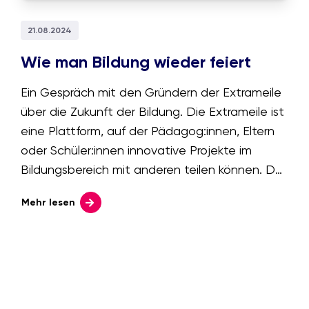
21.08.2024
Wie man Bildung wieder feiert
Ein Gespräch mit den Gründern der Extrameile
über die Zukunft der Bildung. Die Extrameile ist
eine Plattform, auf der Pädagog:innen, Eltern
oder Schüler:innen innovative Projekte im
Bildungsbereich mit anderen teilen können. Der
Austausch, das Sichtbarmachen von genialen
Mehr lesen
Projekten im Bildungsumfeld und dem Thema
Bildung wieder mit Freude zu begegnen sind
dabei die zentralen Ziele der Plattform. Wir
finden das ganz schön schlau, und haben den
Geschäftsführer des öbv Philipp Nussböck und
Mitinitiator Markus Fischer (Geschäftsführer bei