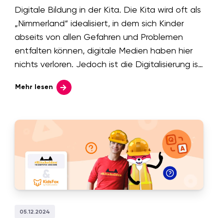
Digitale Bildung in der Kita. Die Kita wird oft als
„Nimmerland“ idealisiert, in dem sich Kinder
abseits von allen Gefahren und Problemen
entfalten können, digitale Medien haben hier
nichts verloren. Jedoch ist die Digitalisierung ist
ein Teil unserer Welt geworden. Gerade wenn
Mehr lesen
es um die frühe Bildung geht, ruft sie aber oft
Ängste bei Eltern und Pädagog:innen hervor.
Wir sehen uns an woher sie kommen und wie
wir sie entdämonisieren können.
05.12.2024