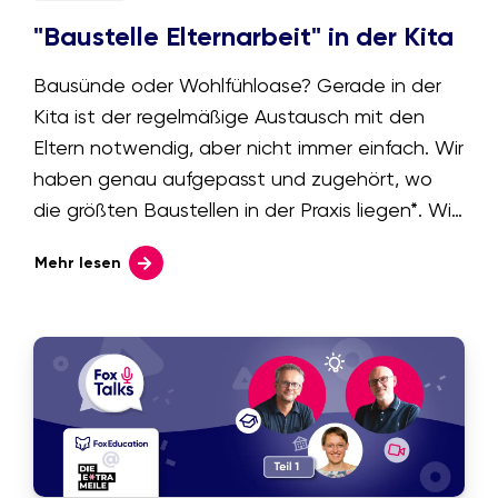
"Baustelle Elternarbeit" in der Kita
Bausünde oder Wohlfühloase? Gerade in der
Kita ist der regelmäßige Austausch mit den
Eltern notwendig, aber nicht immer einfach. Wir
haben genau aufgepasst und zugehört, wo
die größten Baustellen in der Praxis liegen*. Wie
Sie das fragile Gebäude der
Mehr lesen
Elternkommunikation auf ein stabiles
Fundament setzen, zeigen wir Ihnen hier.