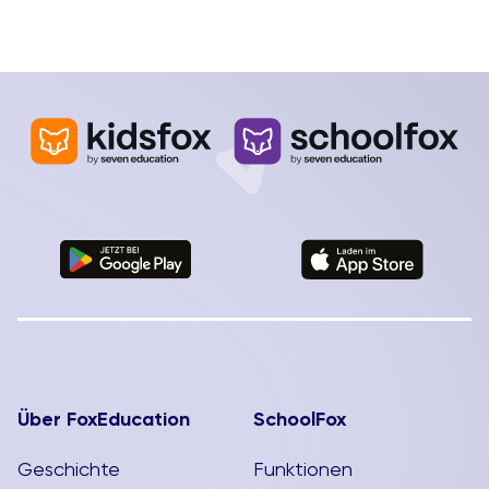
chabaDoo) mit fünf Fragen im Gepäck zum
Interview getroffen.
Über FoxEducation
SchoolFox
Geschichte
Funktionen