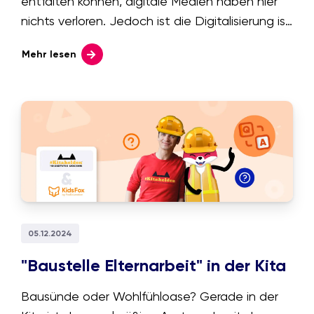
entfalten können, digitale Medien haben hier
nichts verloren. Jedoch ist die Digitalisierung ist
ein Teil unserer Welt geworden. Gerade wenn
Mehr lesen
es um die frühe Bildung geht, ruft sie aber oft
Ängste bei Eltern und Pädagog:innen hervor.
Wir sehen uns an woher sie kommen und wie
wir sie entdämonisieren können.
05.12.2024
"Baustelle Elternarbeit" in der Kita
Bausünde oder Wohlfühloase? Gerade in der