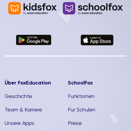
Arbeitssituationen ab. Es ist ein Ort, der die
Menschen „ins Tun kommen lässt“.
[...]
Über FoxEducation
SchoolFox
Geschichte
Funktionen
Team & Karriere
Für Schulen
Unsere Apps
Preise