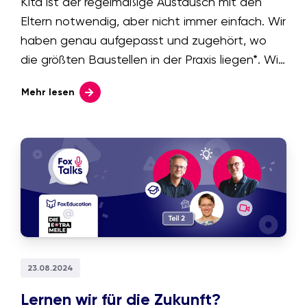
Kita ist der regelmäßige Austausch mit den
Eltern notwendig, aber nicht immer einfach. Wir
haben genau aufgepasst und zugehört, wo
die größten Baustellen in der Praxis liegen*. Wie
Sie das fragile Gebäude der
Mehr lesen
Elternkommunikation auf ein stabiles
Fundament setzen, zeigen wir Ihnen hier.
23.08.2024
Lernen wir für die Zukunft?