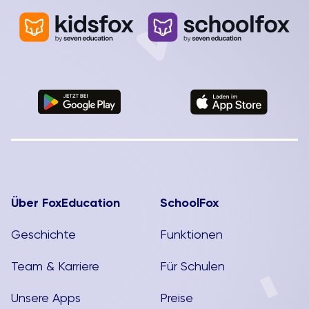
Arbeitssituationen ab. Es ist ein Ort, der die
Menschen „ins Tun kommen lässt“.
[...]
Über FoxEducation
SchoolFox
Geschichte
Funktionen
Team & Karriere
Für Schulen
Unsere Apps
Preise