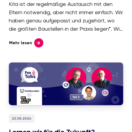
Kita ist der regelmäßige Austausch mit den
Eltern notwendig, aber nicht immer einfach. Wir
haben genau aufgepasst und zugehört, wo
die größten Baustellen in der Praxis liegen*. Wie
Sie das fragile Gebäude der
Mehr lesen
Elternkommunikation auf ein stabiles
Fundament setzen, zeigen wir Ihnen hier.
23.08.2024
Lernen wir für die Zukunft?