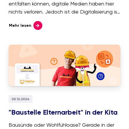
entfalten können, digitale Medien haben hier
nichts verloren. Jedoch ist die Digitalisierung ist
ein Teil unserer Welt geworden. Gerade wenn
Mehr lesen
es um die frühe Bildung geht, ruft sie aber oft
Ängste bei Eltern und Pädagog:innen hervor.
Wir sehen uns an woher sie kommen und wie
wir sie entdämonisieren können.
05.12.2024
"Baustelle Elternarbeit" in der Kita
Bausünde oder Wohlfühloase? Gerade in der