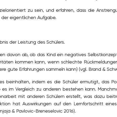
ielorientiert zu sein, und erfahren, dass die Anstre
t der eigentlichen Aufgabe.
bnis der Leistung des Schülers.
en davon ab, ob das Kind ein negatives Selbstkonzep
ivitäten kommen kann, wenn schlechte Rückmeldunge
re gute Erfahrungen sammeln kann) (vgl. Brand & Schwei
des beinhalten, indem es die Schüler ermutigt, das Por
ob es im Vergleich zu anderen bestehen kann. Manchma
arbeit mit anderen Schülern erstellt, was dazu beit
ion hat Auswirkungen auf den Lernfortschritt eines S
rnjaja & Pavlovic-Breneselovic 2016).