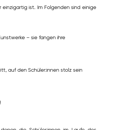
einzigartig ist. Im Folgenden sind einige
Kunstwerke – sie fangen ihre
t, auf den Schüler:innen stolz sein
!
denen die Schüler:innen im Laufe des