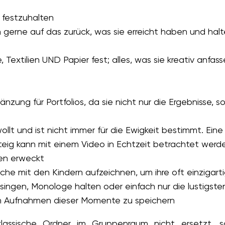
 festzuhalten
en gerne auf das zurück, was sie erreicht haben und hal
e, Textilien UND Papier fest; alles, was sie kreativ anfa
gänzung für Portfolios, da sie nicht nur die Ergebnisse
llt und ist nicht immer für die Ewigkeit bestimmt. E
steig kann mit einem Video in Echtzeit betrachtet werd
en erweckt
e mit den Kindern aufzeichnen, um ihre oft einzigart
ingen, Monologe halten oder einfach nur die lustigsten 
 um Aufnahmen dieser Momente zu speichern
klassische Ordner im Gruppenraum nicht ersetzt, s