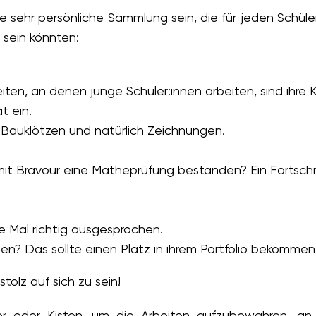
 sehr persönliche Sammlung sein, die für jeden Schüler 
 sein könnten:
iten, an denen junge Schüler:innen arbeiten, sind ihre 
ät ein.
Bauklötzen und natürlich Zeichnungen.
it Bravour eine Matheprüfung bestanden? Ein Fortschrit
te Mal richtig ausgesprochen.
n? Das sollte einen Platz in ihrem Portfolio bekommen
tolz auf sich zu sein!
r oder Kisten, um die Arbeiten aufzubewahren, an 