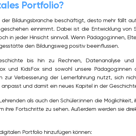
ales Portfolio?
n der Bildungsbranche beschäftigt, desto mehr fällt auf
sgeschehen einnimmt. Dabei ist die Entwicklung von 
h in jeder Hinsicht sinnvoll. Wenn Pädagog:innen, Elt
tagesstätte den Bildungsweg positiv beeinflussen.
schichte bis hin zu Rechnen, Datenanalyse und -v
lFox und KidsFox sind sowohl unsere Pädagog:innen a
n zur Verbesserung der Lernerfahrung nutzt, sich ni
npasst und damit ein neues Kapitel in der Geschichte 
 Lehrenden als auch den Schüler:innen die Möglichkeit, ih
m ihre Fortschritte zu sehen. Außerdem werden sie direkt
 digitalen Portfolio hinzufügen können: