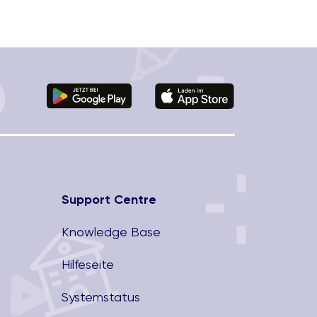
cken, um sich danach ihren Platz in der
elfältigen Bürolandschaft zu suchen.
haukeln rund um Konferenztische,
sekojen, ruhige Tische zum fokussierten
beiten und Austauschräume für
ainstorming decken dabei die Diversität
r Arbeitssituationen ab. Es ist ein Ort,
r die Menschen „ins Tun kommen lässt“.
]
Support Centre
Knowledge Base
Hilfeseite
Systemstatus