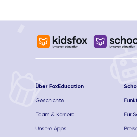
kommen und wie wir sie entdämonisiere
können.
Über FoxEducation
Scho
Geschichte
Funk
Team & Karriere
Für 
Unsere Apps
Preis