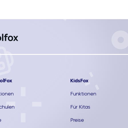
pa
n
vi
Sc
Le
Ar
Br
de
de
[...
olFox
KidsFox
tionen
Funktionen
Schulen
Für Kitas
e
Preise