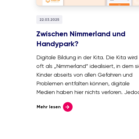
22.03.2025
Zwischen Nimmerland und
Handypark?
Digitale Bildung in der Kita. Die Kita wird
oft als „Nimmerland“ idealisiert, in dem s
Kinder abseits von allen Gefahren und
Problemen entfalten können, digitale
Medien haben hier nichts verloren. Jedo
ist die Digitalisierung ist ein Teil unserer
Mehr lesen
Welt geworden. Gerade wenn es um di
frühe Bildung geht, ruft sie aber oft
Ängste bei Eltern und Pädagog:innen
hervor. Wir sehen uns an woher sie