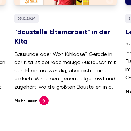
05.12.2024
2
"Baustelle Elternarbeit" in der
L
Kita
Ph
In
Bausünde oder Wohlfühloase? Gerade in
Fi
ich
der Kita ist der regelmäßige Austausch mit
im
den Eltern notwendig, aber nicht immer
Ös
einfach. Wir haben genau aufgepasst und
Sc
ch
zugehört, wo die größten Baustellen in der
Me
Bl
Praxis liegen*. Wie Sie das fragile Gebäude
Mehr lesen
me
e
der Elternkommunikation auf ein stabiles
ha
Fundament setzen, zeigen wir Ihnen hier.
Mi
un