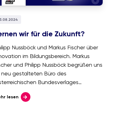
3.08.2024
ernen wir für die Zukunft?
ilipp Nussböck und Markus Fischer über
novation im Bildungsbereich. Markus
scher und Philipp Nussböck begrüßen uns
 neu gestalteten Büro des
terreichischen Bundesverlages
hulbuch (öbv). Schon auf den ersten
hr lesen
ick erkennt man, dass es sich hier nicht
hr um ein Büro im klassischen Sinn
ndelt. An der Rezeption können
tarbeiter:innen ihre Tasche mit Laptop
d persönlichen Arbeitsunterlagen