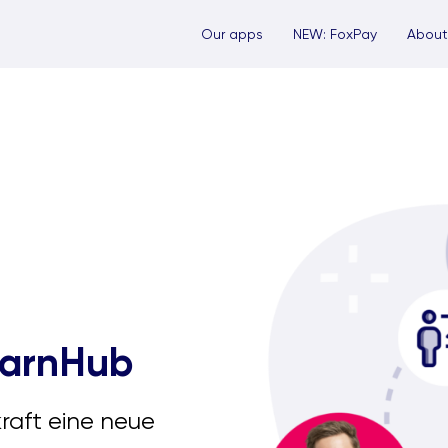
Our apps
NEW: FoxPay
About
earnHub
raft eine neue