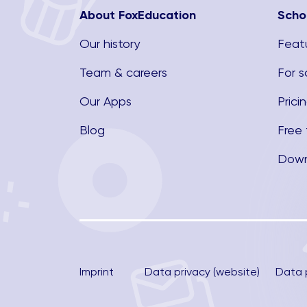
About FoxEducation
Scho
Our history
Feat
Team & careers
For s
Our Apps
Prici
Blog
Free t
Down
Imprint
Data privacy (website)
Data 