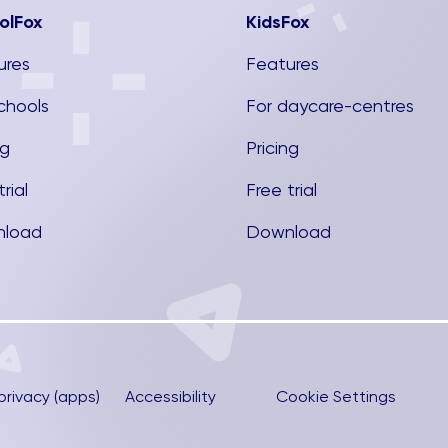
olFox
KidsFox
ures
Features
chools
For daycare-centres
ng
Pricing
rial
Free trial
load
Download
privacy (apps)
Accessibility
Cookie Settings