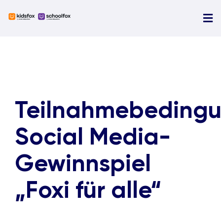
Skip
to
Tog
content
Nav
U
N
Ü
Teilnahmebeding
D
Social Media-
Gewinnspiel
„
Foxi für alle
“