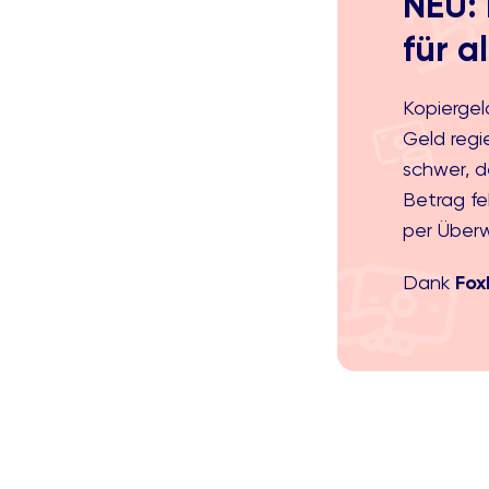
NEU: 
für a
Kopiergel
Geld regie
schwer, d
Betrag fe
per Über
Dank
Fo