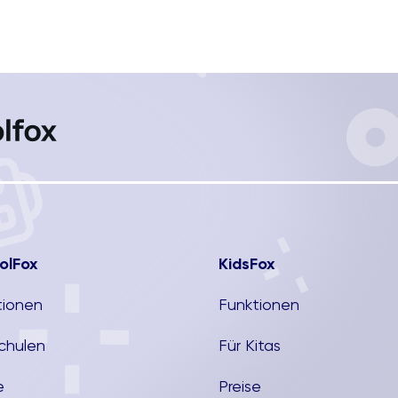
olFox
KidsFox
tionen
Funktionen
Schulen
Für Kitas
e
Preise