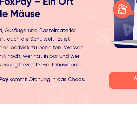
FoxPay – Ein Ort
lle Mäuse
d, Ausflüge und Bastelmaterial:
rt auch die Schulwelt. Es ist
en Überblick zu behalten. Wessen
hlt noch, wer hat in bar und wer
weisung bezahlt? Ein Tohuwabohu.
W
xPay
kommt Ordnung in das Chaos.