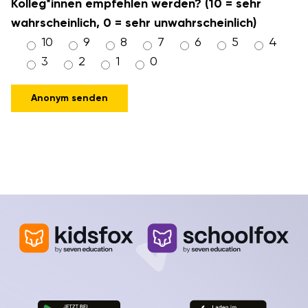
Kolleg*innen empfehlen werden? (10 = sehr
wahrscheinlich, 0 = sehr unwahrscheinlich)
10
9
8
7
6
5
4
3
2
1
0
Please leave this field empty.