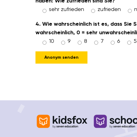
haben: Wie zufrieden sind Sie?
sehr zufrieden
zufrieden
n
4. Wie wahrscheinlich ist es, dass Sie
wahrscheinlich, 0 = sehr unwahrscheinli
10
9
8
7
6
5
Please leave this field empty.