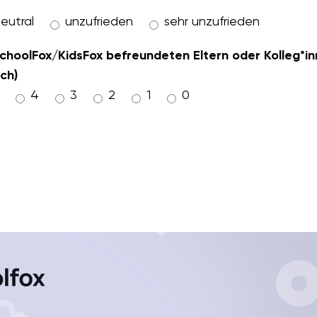
eutral
unzufrieden
sehr unzufrieden
 SchoolFox/KidsFox befreundeten Eltern oder Kolleg*
ch)
4
3
2
1
0