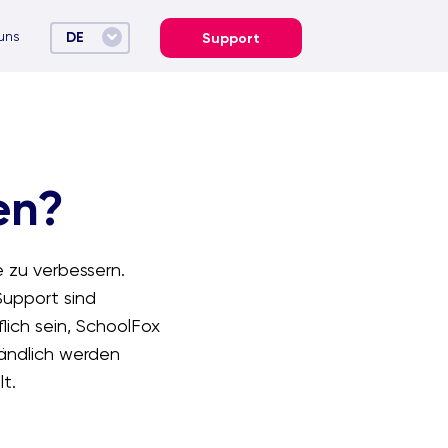
uns
DE
Support
en?
 zu verbessern.
Support sind
lich sein, SchoolFox
tändlich werden
t.