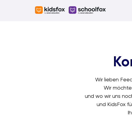
Skip
to
content
Ko
Wir lieben Fee
Wir möchten
und wo wir uns noch
und KidsFox fü
I