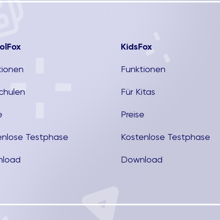
olFox
KidsFox
tionen
Funktionen
Schulen
Für Kitas
e
Preise
enlose Testphase
Kostenlose Testphase
load
Download