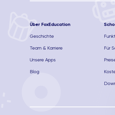
Über FoxEducation
Scho
Geschichte
Funk
Team & Karriere
Für 
Unsere Apps
Preis
Blog
Kost
Down