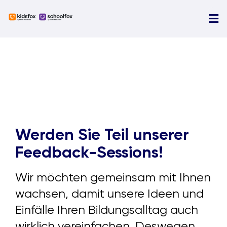
Skip
to
Tog
content
Nav
U
N
Ü
D
Werden Sie Teil unserer
Feedback-Sessions!
Wir möchten gemeinsam mit Ihnen
wachsen, damit unsere Ideen und
Einfälle Ihren Bildungsalltag auch
wirklich vereinfachen. Deswegen