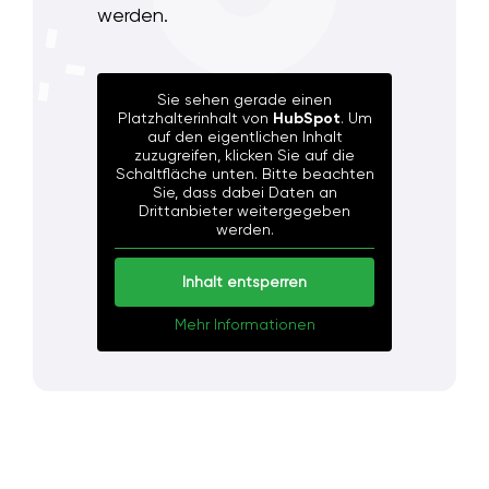
werden.
Sie sehen gerade einen
Platzhalterinhalt von
HubSpot
. Um
auf den eigentlichen Inhalt
zuzugreifen, klicken Sie auf die
Schaltfläche unten. Bitte beachten
Sie, dass dabei Daten an
Drittanbieter weitergegeben
werden.
Inhalt entsperren
Mehr Informationen